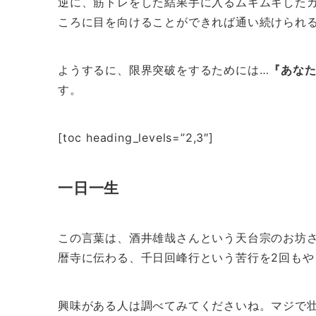
逆に、筋トレをした結果手に入るムキムキした
ころに目を向けることができれば通い続けられ
ようするに、限界突破をするためには…
『あな
す。
[toc heading_levels=”2,3″]
一日一生
この言葉は、酒井雄哉さんという天台宗のお坊
暦寺に伝わる、千日回峰行という苦行を2回もや
興味がある人は調べてみてくださいね。マジで