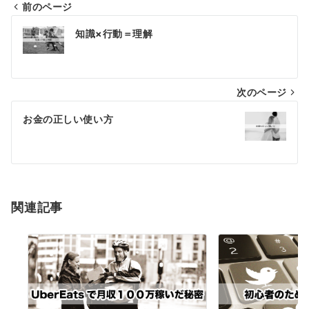
前のページ
投
知識×行動＝理解
稿
ナ
次のページ
ビ
ゲ
お金の正しい使い方
ー
シ
ョ
関連記事
ン