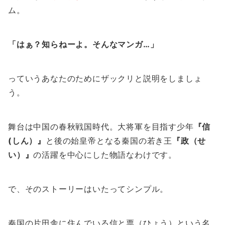
ム。
「はぁ？知らねーよ。そんなマンガ…」
っていうあなたのためにザックリと説明をしましょ
う。
舞台は中国の春秋戦国時代。大将軍を目指す少年
『信
(しん）』
と後の始皇帝となる秦国の若き王
『政（せ
い）』
の活躍を中心にした物語なわけです。
で、そのストーリーはいたってシンプル。
秦国の片田舎に住んでいる信と票（ひょう）という名